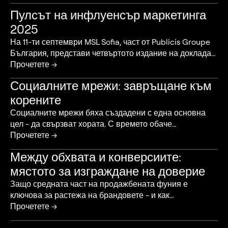
Пулсът на инфлуенсър маркетинга
2025
На 11-ти септември MSL Sofia, част от Publicis Groupe
България, представи четвъртото издание на доклада
„Пулсът на инфлуенсър маркетинг пазара в
Прочетете →
България“. Събитието, организирано съвместно с
Социалните мрежи: завръщане към
агенция Pragmatica, събра представители на бизнеса,
корените
инфлуенсъри и експерти, за да очертае тенденциите и
предизвикателствата в индустрията. Специален гост
Социалните мрежи бяха създадени с една основна
беше лайфстайл инфлуенсърът Ивомила Петкова,
цел - да свързват хората. С времето обаче
която сподели личния си опит за доверието и
платформите претърпяха сериозна трансформация.
Прочетете →
автентичността в партньорствата с брандове.
От пространства за общуване с приятели, те се
Между обхвата и конверсиите:
превърнаха в алгоритмични машини за съдържание,
мястото за изграждане на доверие
където личните истории и автентичните връзки бяха
изместени от безкраен поток от реклами, вайръл
Защо средната част на продажбената фуния е
клипове и препоръки от непознати профили. През
ключова за растежа на брандовете - и как
2025 г. обаче наблюдаваме интересен обрат -
инфлуенсър маркетингът я трансформира? В днешно
Прочетете →
социалните мрежи започват да се връщат към
време потребителите не се движат от осъзнаване към
първоначалната си роля: място за реално