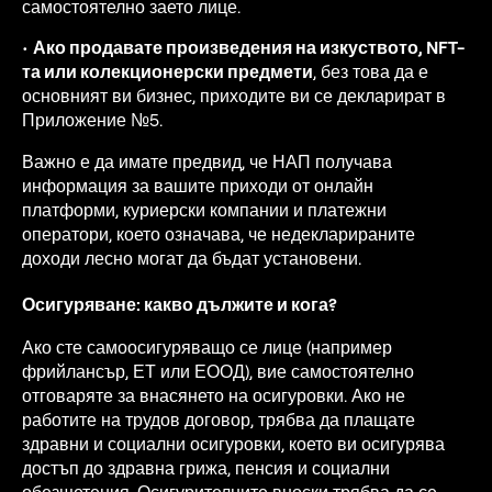
самостоятелно заето лице.
•
Ако продавате произведения на изкуството, NFT-
та или колекционерски предмети
, без това да е
основният ви бизнес, приходите ви се декларират в
Приложение №5.
Важно е да имате предвид, че НАП получава
информация за вашите приходи от онлайн
платформи, куриерски компании и платежни
оператори, което означава, че недекларираните
доходи лесно могат да бъдат установени.
Осигуряване: какво дължите и кога?
Ако сте самоосигуряващо се лице (например
фрийлансър, ЕТ или ЕООД), вие самостоятелно
отговаряте за внасянето на осигуровки. Ако не
работите на трудов договор, трябва да плащате
здравни и социални осигуровки, което ви осигурява
достъп до здравна грижа, пенсия и социални
обезщетения. Осигурителните вноски трябва да се