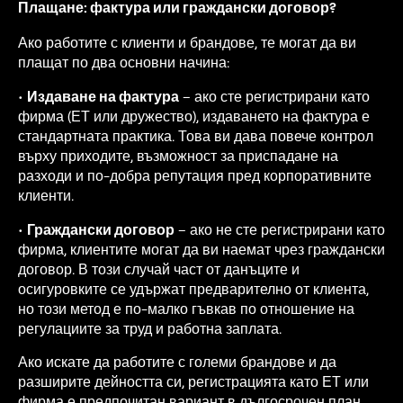
Плащане: фактура или граждански договор?
Ако работите с клиенти и брандове, те могат да ви
плащат по два основни начина:
•
Издаване на фактура
– ако сте регистрирани като
фирма (ЕТ или дружество), издаването на фактура е
стандартната практика. Това ви дава повече контрол
върху приходите, възможност за приспадане на
разходи и по-добра репутация пред корпоративните
клиенти.
•
Граждански договор
– ако не сте регистрирани като
фирма, клиентите могат да ви наемат чрез граждански
договор. В този случай част от данъците и
осигуровките се удържат предварително от клиента,
но този метод е по-малко гъвкав по отношение на
регулациите за труд и работна заплата.
Ако искате да работите с големи брандове и да
разширите дейността си, регистрацията като ЕТ или
фирма е предпочитан вариант в дългосрочен план.