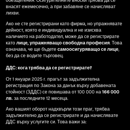
внасят ежемесечно, а при забавяне се начисляват
лихви.
Ако не сте регистрирани като фирма, но упражнявате
дейност, която е индивидуална и не изисква
наличието на работодател, може да се регистрирате
като
лице, упражняващо свободна професия
. Това
означава, че ще бъдете
самоосигуряващо се лице
,
без да се водите търговец.
ДДС: кога трябва да се регистрирате?
От 1 януари 2025 г. прагът за задължителна
регистрация по Закона за данък върху добавената
стойност (ЗДДС) се повишава от 100 000 на
166 000
лв.
за последните 12 месеца.
Ако вашият оборот надхвърли този праг, трябва
задължително да се регистрирате и да начислявате
ДДС върху услугите си. Това важи за: