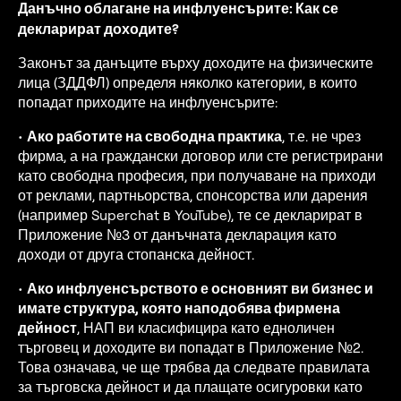
Данъчно облагане на инфлуенсърите: Как се
декларират доходите?
Законът за данъците върху доходите на физическите
лица (ЗДДФЛ) определя няколко категории, в които
попадат приходите на инфлуенсърите:
•
Ако работите на свободна практика
, т.е. не чрез
фирма, а на граждански договор или сте регистрирани
като свободна професия, при получаване на приходи
от реклами, партньорства, спонсорства или дарения
(например Superchat в YouTube), те се декларират в
Приложение №3 от данъчната декларация като
доходи от друга стопанска дейност.
•
Ако инфлуенсърството е основният ви бизнес и
имате структура, която наподобява фирмена
дейност
, НАП ви класифицира като едноличен
търговец и доходите ви попадат в Приложение №2.
Това означава, че ще трябва да следвате правилата
за търговска дейност и да плащате осигуровки като