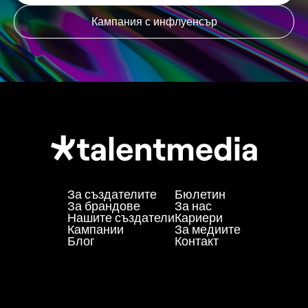
Кампания с инфлуенсър
За създателите
Бюлетин
За брандове
За нас
Нашите създатели
Кариери
Кампании
За медиите
Блог
Контакт