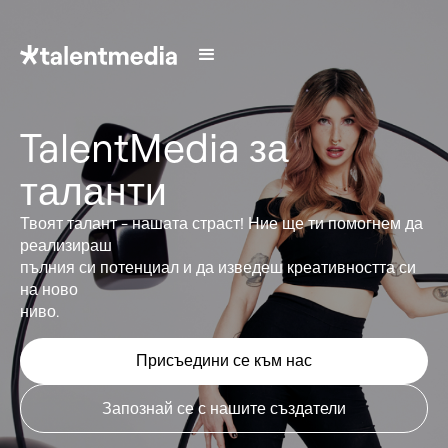
TalentMedia за
таланти
Твоят талант - нашата страст! Ние ще ти помогнем да
реализираш
пълния си потенциал и да изведеш креативността си
на ново
ниво.
Присъедини се към нас
Запознай се с нашите създатели