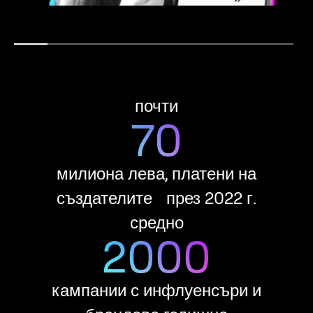
почти
70
Rynn Rysuje
Надявам се, че благодарение на
сътрудничеството с Lifetube моите рисунки
милиона лева, платени на
ще оживеят, ще достигнат до напълно нова
създателите през 2022 г.
публика и ще им осигурят забавление, а аз ще
получа друг начин да се реализирам творчески.
средно
2000
кампании с инфлуенсъри и