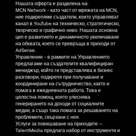
Нашата оферта е разделена на:
MCN Network - като част от мрежата на MCN,
ние подкрепяме създатели, които управляват
канал в YouTube на техническо, стратегическо,
творческо и графично ниво. Нашата основна
цел е развитието и динамичното увеличаване
на обхвата, което се превръща в приходи от
AdSense.
Управление - в рамките на Управлението
предлагаме на създателите квалифициран
мениджър, който ги представлява в бизнес
разговори, подкрепя при получаване и
координиране на сътрудничество, както и
помага в ежедневната работа. Това е
цялостна помощ, която улеснява
генерирането на доходи от социалните
медии, а също така помага за решаването на
проблемите, свързани с нея.
Услуги за повишаване на приходите —
TalentMedia предлага набор от инструменти и