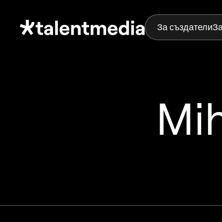
За създатели
З
Mih