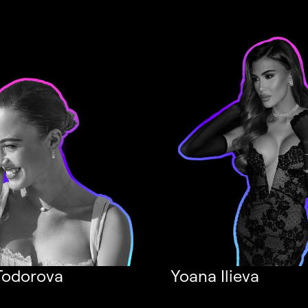
Todorova
Yoana Ilieva