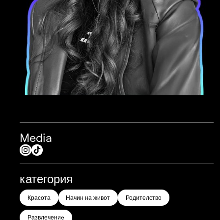
Media
категория
Красота
Начин на живот
Родителство
Развлечениe