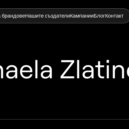
а брандове
Нашите създатели
Кампании
Блог
Контакт
aela Zlati