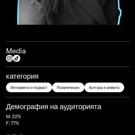
Media
категория
Интервюта и подкаст
Развлечениe
Култура и ревюта
Демография на аудиторията
M: 22%
F: 77%