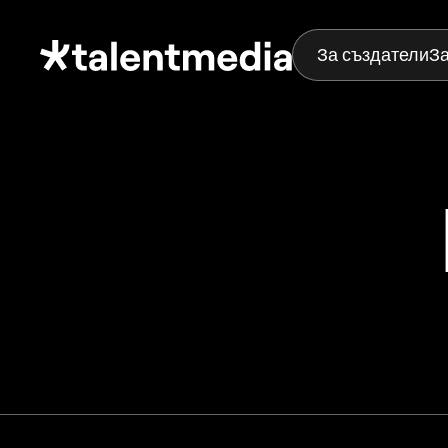
За създатели
З