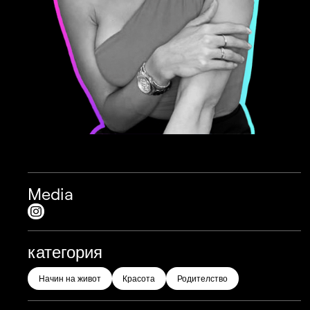
Media
категория
Начин на живот
Красота
Родителство