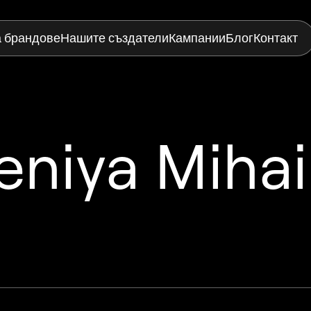
а брандове
Нашите създатели
Кампании
Блог
Контакт
eniya Mihai