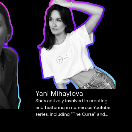
Yani Mihaylova
She's actively involved in creating
and featuring in numerous YouTube
series, including "The Curse" and
"Believe in Me". Her creativity shines
as she writes scripts and brings them