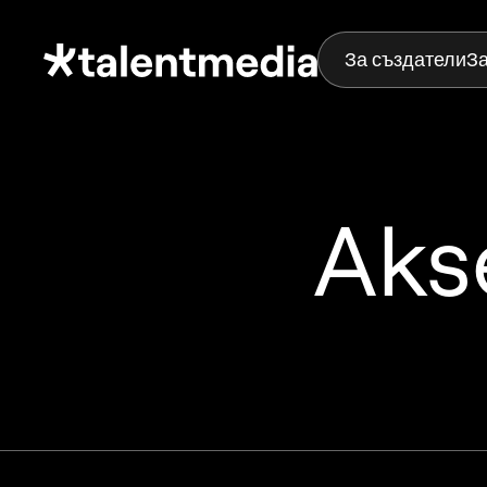
За създатели
З
Aks