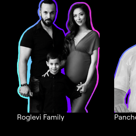
Roglevi Family
Panch