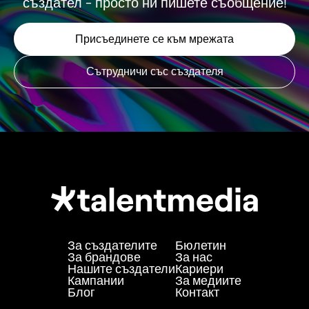
създател - просто ни пишете съобщение!
Присъединете се към мрежата
Сътрудничи със създателя
За създателите
Бюлетин
За брандове
За нас
Нашите създатели
Кариери
Кампании
За медиите
Блог
Контакт