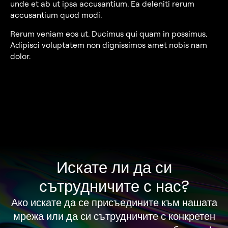
unde et ab ut ipsa accusantium. Ea deleniti rerum
accusantium quod modi.
Rerum veniam eos ut. Ducimus qui quam in possimus.
Adipisci voluptatem non dignissimos amet nobis nam
dolor.
Искате ли да си
сътрудничите с нас?
Ако искате да се присъедините към нашата
мрежа или да си сътрудничите с конкретен