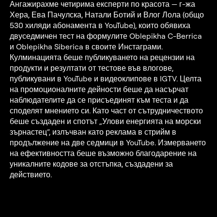
Ангажирахме четирима експерти по красота — г-жа
Хера, Ева Пачулска, Натали Ботий и Влог Лола (общо
530 хиляди абонамента в YouTube), които обявиха
двуседмичен тест на формулите Oblepikha C-Berrica
и Oblepikha Siberica в своите Инстаграми.
Кулминацията беше публикуването на рецензии на
продукти и резултати от тестове във влогове,
публикувани в YouTube и видеоклипове в IGTV. Целта
на промоционалните дейности беше да насърчат
наблюдателите да се присъединят към теста и да
споделят мнението си. Като част от сътрудничеството
беше създаден и спотът „Улови енергията на морски
зърнастец“, излъчван като реклама в стрийм в
продължение на две седмици в YouTube. Измерването
на ефективността беше възможно благодарение на
уникалните кодове за отстъпка, създадени за
действието.