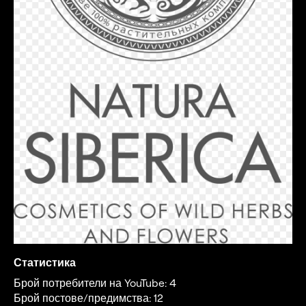
Статистика
Брой потребители на YouTube: 4
Брой постове/предимства: 12