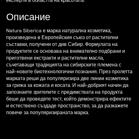
експерти в областта на красотата.
Описание
Natura Siberica е марка натурална козметика,
произведена в Европейския съюз от растителни
съставки, получени от див Сибир. Формулата на
продуктите се основава на внимателно подбрани и
приготвени екстракти и растителни масла,
съчетаващи традицията на сибирските племена с
най-новите биотехнологични познания. През пролетта
марката реши да популяризира две линии козметика
за грижа за кожата и косата. И най-добрият начин да
запознаете зрителите с предимствата на продукта
беше да проведете тест, който демонстрира ефектите
и естествено създаде пространство, за да разкажете
повече за популяризираната марка.